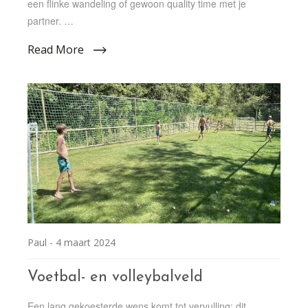
een flinke wandeling of gewoon quality time met je
partner. …
Read More
Paul -
4 maart 2024
Voetbal- en volleybalveld
Een lang gekoesterde wens komt tot vervulling: dit