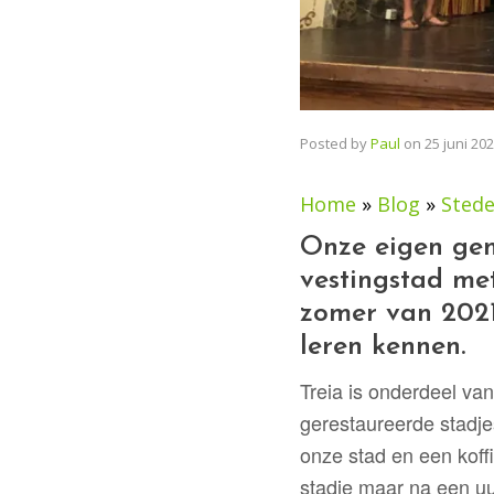
Posted by
Paul
on
25 juni 20
Home
»
Blog
»
Sted
Onze eigen gem
vestingstad me
zomer van 2021
leren kennen.
Treia is onderdeel van
gerestaureerde stadjes
onze stad en een koff
stadje maar na een uu