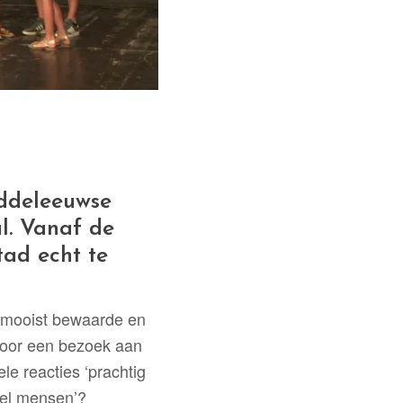
iddeleeuwse
l. Vanaf de
ad echt te
de mooist bewaarde en
 voor een bezoek aan
e reacties ‘prachtig
wel mensen’?