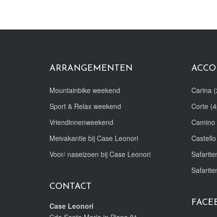
ARRANGEMENTEN
ACCO
Mountainbike weekend
Carina (
Sport & Relax weekend
Corte (4
Vriendinnenweekend
Camino 
Meivakantie bij Case Leonori
Castello
Voor/ naseizoen bij Case Leonori
Safariten
Safarite
CONTACT
FACE
Case Leonori
Cda Santa Maria in Piana 81