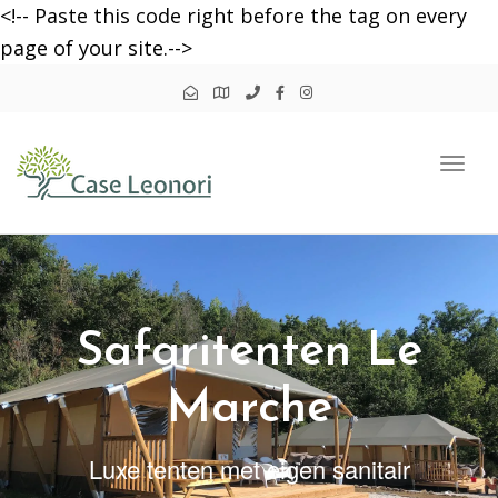
<!-- Paste this code right before the tag on every
page of your site.-->
Togg
navi
Safaritenten Le
Marche
Luxe tenten met eigen sanitair