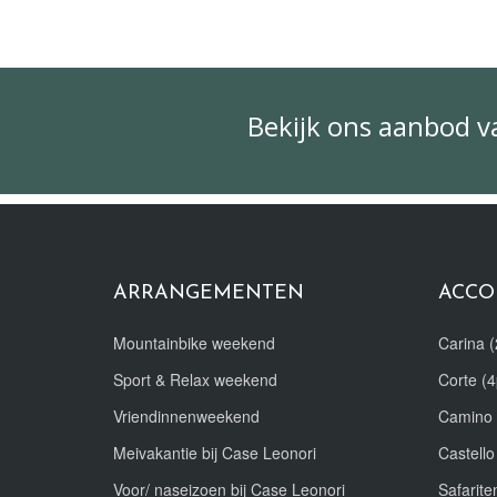
Bekijk ons aanbod 
ARRANGEMENTEN
ACCO
Mountainbike weekend
Carina (
Sport & Relax weekend
Corte (4
Vriendinnenweekend
Camino 
Meivakantie bij Case Leonori
Castello
Voor/ naseizoen bij Case Leonori
Safariten