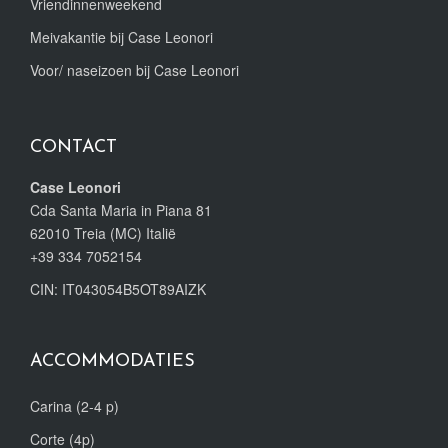
Vriendinnenweekend
Meivakantie bij Case Leonori
Voor/ naseizoen bij Case Leonori
CONTACT
Case Leonori
Cda Santa Maria in Piana 81
62010 Treia (MC) Italië
+39 334 7052154
CIN: IT043054B5OT89AIZK
ACCOMMODATIES
Carina (2-4 p)
Corte (4p)