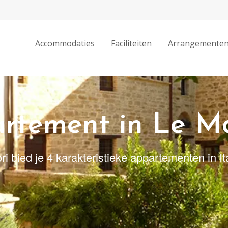
Accommodaties
Faciliteiten
Arrangemente
rtement in Le M
 bied je 4 karakteristieke appartementen in Ita