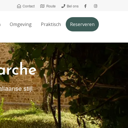
Contact
Route
Bel ons
n
Omgeving
Praktisch
Reserveren
arche
liaanse stijl