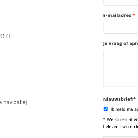
E-mailadres
*
nl
nt
Je vraag of op
Nieuwsbrief!*
e navigatie)
Ik meld me a
* We sturen af e
belevenissen en l