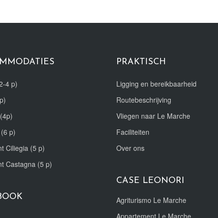
MMODATIES
PRAKTISCH
2-4 p)
Ligging en bereikbaarheid
p)
Routebeschrijving
(4p)
Vliegen naar Le Marche
 (6 p)
Faciliteiten
t Ciliegia (5 p)
Over ons
nt Castagna (5 p)
CASE LEONORI
BOOK
Agriturismo Le Marche
Appartement Le Marche