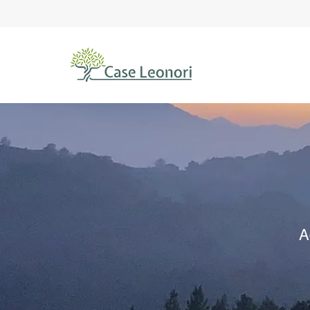
<!-- Paste this code right before the tag on every pa
A