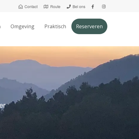
Contact
Route
Bel ons
n
Omgeving
Praktisch
Reserveren
er