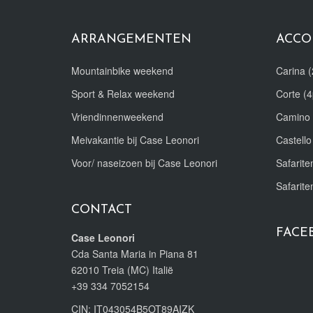
ARRANGEMENTEN
ACCO
Mountainbike weekend
Carina (
Sport & Relax weekend
Corte (4
Vriendinnenweekend
Camino 
Meivakantie bij Case Leonori
Castello
Voor/ naseizoen bij Case Leonori
Safariten
Safarite
CONTACT
FACE
Case Leonori
Cda Santa Maria in Piana 81
62010 Treia (MC) Italië
+39 334 7052154
CIN: IT043054B5OT89AIZK