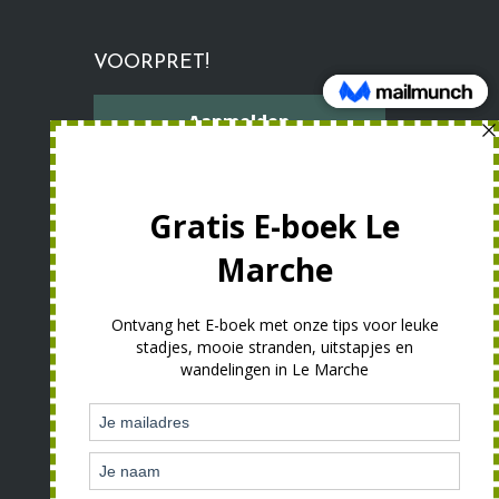
VOORPRET!
Aanmelden
nieuwsbrief
PARTNERS
Vakantiewoning Le Marche
Go2Marche