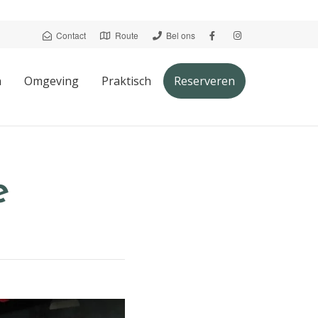
Contact
Route
Bel ons
n
Omgeving
Praktisch
Reserveren
e